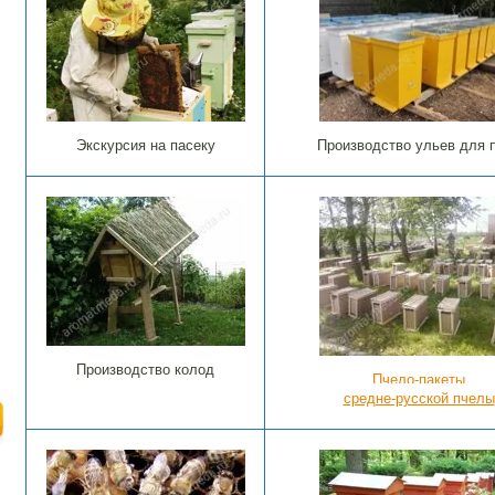
Экскурсия на пасеку
Производство ульев для 
Производство колод
Пчело-пакеты
средне-русской пчелы