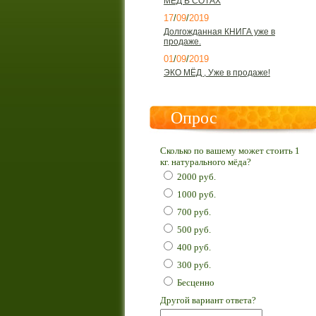
МЁД В СОТАХ
17
/
09
/
2019
Долгожданная КНИГА уже в
продаже.
01
/
09
/
2019
ЭКО МЁД , Уже в продаже!
Опрос
Сколько по вашему может стоить 1
кг. натурального мёда?
2000 руб.
1000 руб.
700 руб.
500 руб.
400 руб.
300 руб.
Бесценно
Другой вариант ответа?