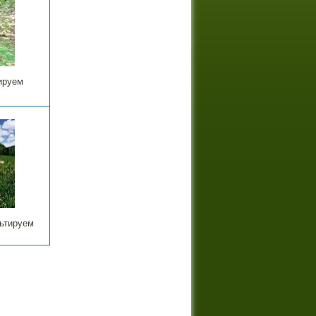
ируем
ьтируем