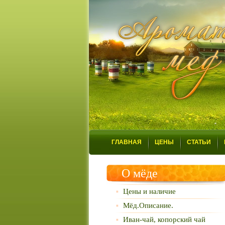
ГЛАВНАЯ
ЦЕНЫ
СТАТЬИ
О мёде
Цены и наличие
Мёд.Описание.
Иван-чай, копорский чай